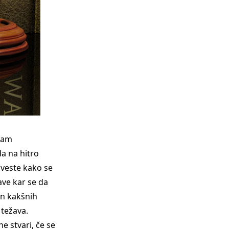
 vam
a na hitro
zveste kako se
ave kar se da
en kakšnih
 težava.
e stvari, če se