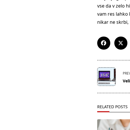
vse da v zelo 
vam res lahko k
nikar ne skrbi,
<span
PRE
class="nav-
Vel
subtitle
screen-
reader-
text">Page</s
RELATED POSTS