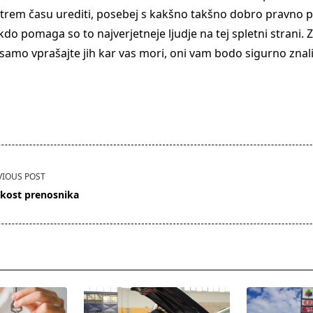
hitrem času urediti, posebej s kakšno takšno dobro pravno 
do pomaga so to najverjetneje ljudje na tej spletni strani. Z
 samo vprašajte jih kar vas mori, oni vam bodo sigurno znali
VIOUS POST
ikost prenosnika
pan>