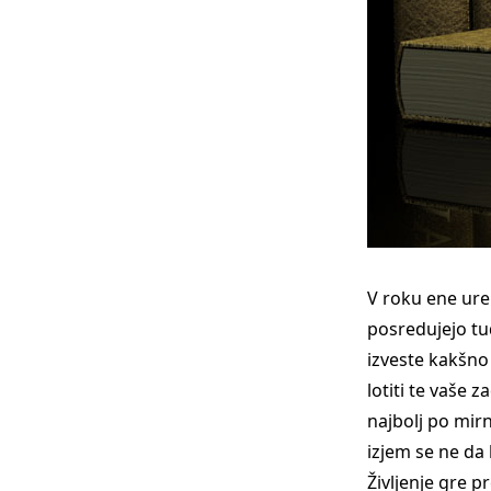
V roku ene ure
posredujejo tu
izveste kakšno 
lotiti te vaše 
najbolj po mir
izjem se ne da k
Življenje gre p