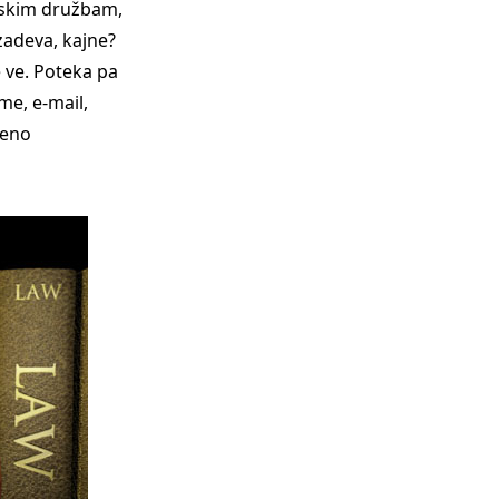
skim družbam,
zadeva, kajne?
 ve. Poteka pa
me, e-mail,
čeno