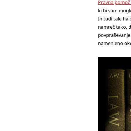
Pravna pomoč 
ki bi vam mogle
In tudi tale h
namreč tako, da
povpraševanje –
namenjeno oken