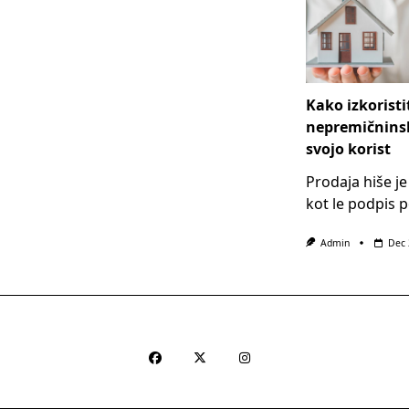
Kako izkoristi
nepremičninsk
svojo korist
Prodaja hiše je
kot le podpis 
Admin
Dec 