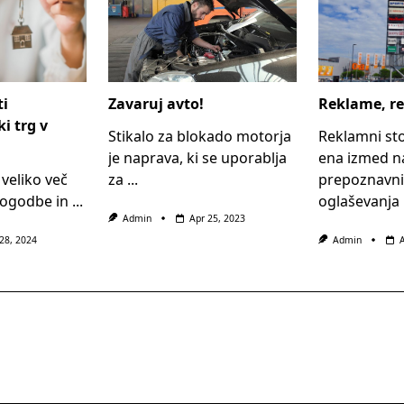
ti
Zavaruj avto!
Reklame, r
i trg v
Stikalo za blokado motorja
Reklamni sto
je naprava, ki se uporablja
ena izmed na
 veliko več
za
...
prepoznavni
pogodbe in
...
oglaševanja
Admin
Apr 25, 2023
28, 2024
Admin