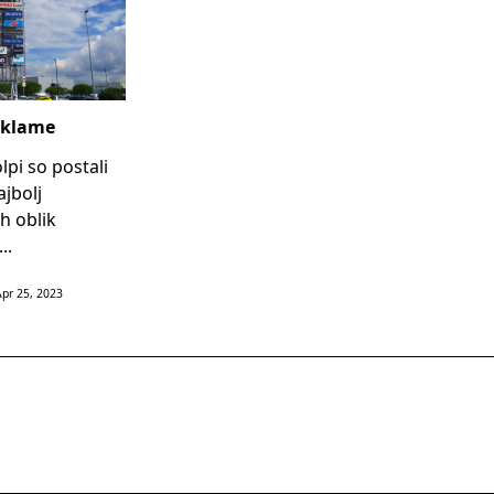
eklame
lpi so postali
jbolj
h oblik
...
Apr 25, 2023