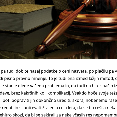
 pa tudi dobite nazaj podatke o ceni nasveta, po plačilu pa
di pisno pravno mnenje. To je tudi ena izmed lažjih metod, d
je stanje glede vašega problema in, da tudi na hiter način i
zadeve, brez kakršnih koli komplikacij. Vsakdo hoče svoje tež
ni poti popraviti jih dokončno urediti, skoraj nobenemu raz
regati in si uničevati življenja cela leta, da se bo rešila neka
rehitro skozi, da bi se sekirali za neke včasih res nepomembn