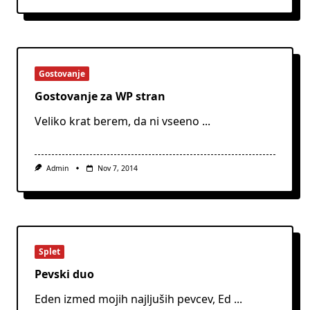
Gostovanje
Gostovanje za WP stran
Veliko krat berem, da ni vseeno
...
Admin
Nov 7, 2014
Splet
Pevski duo
Eden izmed mojih najljuših pevcev, Ed
...