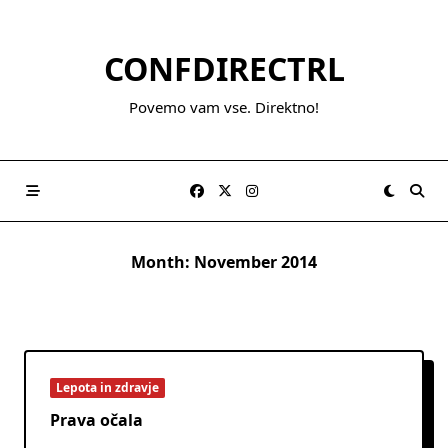
Skip
to
CONFDIRECTRL
content
Povemo vam vse. Direktno!
Month:
November 2014
Lepota in zdravje
Prava očala