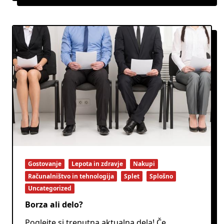
Gostovanje
Lepota in zdravje
Nakupi
Računalništvo in tehnologija
Splet
Splošno
Uncategorized
Borza ali delo?
Poglejte si trenutna aktualna dela! Če
...