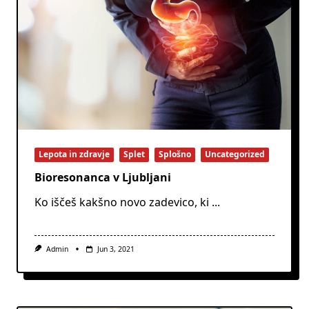
Lepota in zdravje
Splet
Splošno
Uncategorized
Bioresonanca v Ljubljani
Ko iščeš kakšno novo zadevico, ki
...
Admin
Jun 3, 2021