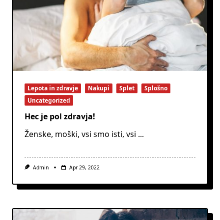
Lepota in zdravje
Nakupi
Splet
Splošno
Uncategorized
Hec je pol zdravja!
Ženske, moški, vsi smo isti, vsi
...
Admin
Apr 29, 2022