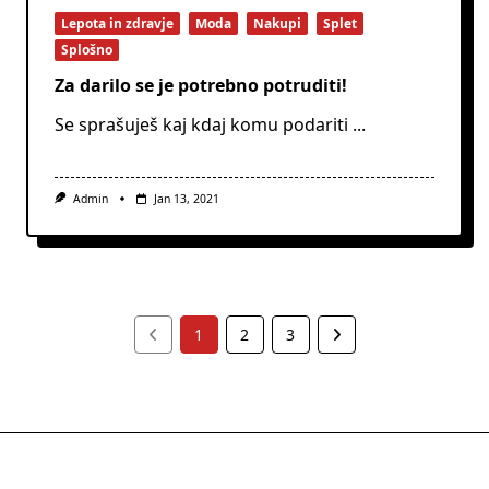
Lepota in zdravje
Moda
Nakupi
Splet
Splošno
Za darilo se je potrebno potruditi!
Se sprašuješ kaj kdaj komu podariti
...
Admin
Jan 13, 2021
1
2
3