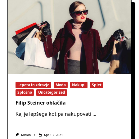
Lepota in zdravje
Moda
Nakupi
Splet
Splošno
Uncategorized
Filip Steiner oblačila
Kaj je lepšega kot pa nakupovati
...
Admin
Apr 13, 2021