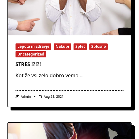
Lepota in zdravje
Nakupi
Splet
Splošno
Uncategorized
STRES !?!?!
Kot že vsi zelo dobro vemo
...
Admin
Aug 21, 2021