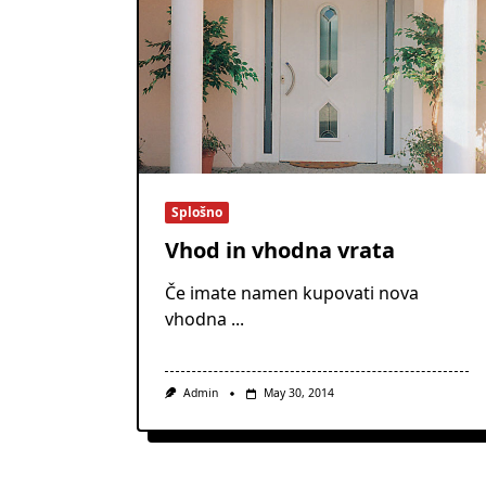
Splošno
Vhod in vhodna vrata
Če imate namen kupovati nova
vhodna
...
Admin
May 30, 2014