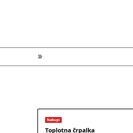
Skip
to
content
Nakupi
Toplotna črpalka