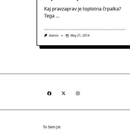
Kaj pravzaprav je toplotna črpalka?
Tega
...
Admin
May 21, 2014
To Sem Jst