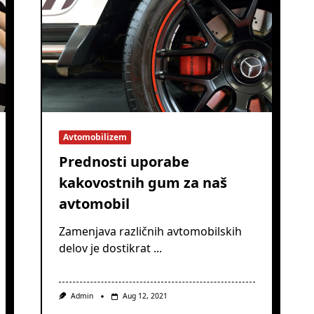
Avtomobilizem
Prednosti uporabe
kakovostnih gum za naš
avtomobil
Zamenjava različnih avtomobilskih
delov je dostikrat
...
Admin
Aug 12, 2021