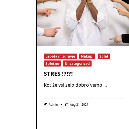
Lepota in zdravje
Nakupi
Splet
Splošno
Uncategorized
STRES !?!?!
Kot že vsi zelo dobro vemo
...
Admin
Aug 21, 2021